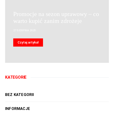
Promocje na sezon uprawowy – co
warto kupić zanim zdrożeje
27 SIERPNIA 2025
Czytaj artykuł
KATEGORIE
BEZ KATEGORII
INFORMACJE