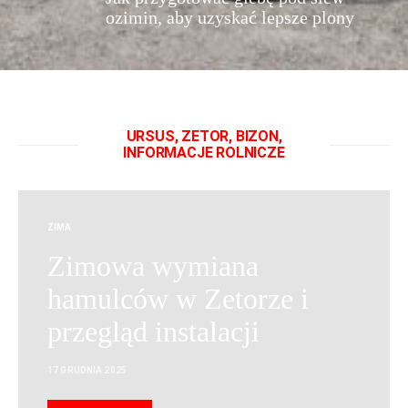
ozimin, aby uzyskać lepsze plony
URSUS, ZETOR, BIZON,
INFORMACJE ROLNICZE
ZIMA
Zimowa wymiana
hamulców w Zetorze i
przegląd instalacji
17 GRUDNIA 2025