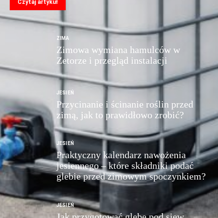
Czytaj artykuł
ZIMA
Zimowa wymiana hamulców w
Zetorze i przegląd instalacji
JESIEŃ
Przycinanie i ścinanie roślin przed
zimą, jak to prawidłowo zrobić?
JESIEŃ
Praktyczny kalendarz nawożenia
jesiennego – które składniki podać
glebie przed zimowym spoczynkiem?
JESIEŃ
Jak przygotować glebę pod siew