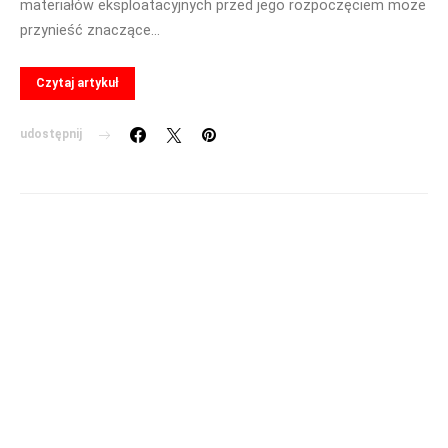
materiałów eksploatacyjnych przed jego rozpoczęciem może
przynieść znaczące…
Czytaj artykuł
udostępnij