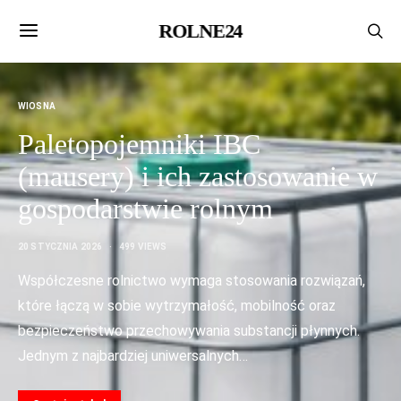
ROLNE24
WIOSNA
Paletopojemniki IBC
(mausery) i ich zastosowanie w
gospodarstwie rolnym
20 STYCZNIA 2026
499 VIEWS
Współczesne rolnictwo wymaga stosowania rozwiązań,
które łączą w sobie wytrzymałość, mobilność oraz
bezpieczeństwo przechowywania substancji płynnych.
Jednym z najbardziej uniwersalnych…