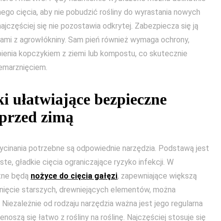
lnego cięcia, aby nie pobudzić rośliny do wyrastania nowych
jczęściej się nie pozostawia odkrytej. Zabezpiecza się ją
ami z agrowłókniny. Sam pień również wymaga ochrony,
ienia kopczykiem z ziemi lub kompostu, co skutecznie
emarznięciem.
ki ułatwiające bezpieczne
 przed zimą
cinania potrzebne są odpowiednie narzędzia. Podstawą jest
ste, gładkie cięcia ograniczające ryzyko infekcji. W
tne będą
nożyce do cięcia gałęzi
, zapewniające większą
usunięcie starszych, drewniejących elementów, można
Niezależnie od rodzaju narzędzia ważna jest jego regularna
oszą się łatwo z rośliny na roślinę. Najczęściej stosuje się