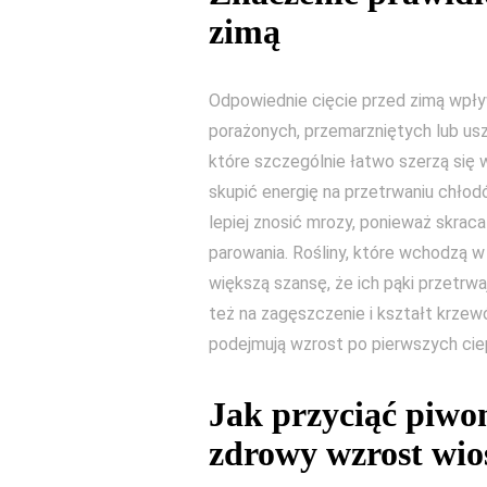
zimą
Odpowiednie cięcie przed zimą wpływ
porażonych, przemarzniętych lub us
które szczególnie łatwo szerzą się w
skupić energię na przetrwaniu chł
lepiej znosić mrozy, ponieważ skrac
parowania. Rośliny, które wchodzą w
większą szansę, że ich pąki przetrw
też na zagęszczenie i kształt krzew
podejmują wzrost po pierwszych ciep
Jak przyciąć piwo
zdrowy wzrost wio