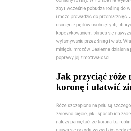
odmiany rośliny. W Polsce nie wykon
zbyt wcześnie pobudza roślinę do w
i może prowadzić do przemarznięć. Je
usunięcie pędów uschniętych, choryc
kopczykowaniem, skraca się najwyżs
wyłamywaniu przez śnieg i wiatr. Wła
minięciu mrozów. Jesienne działania 
poprawy jej zimotrwałości.
Jak przyciąć róże
koronę i ułatwić 
Róże szczepione na pniu są szczegó
zarówno cięcie, jak i sposób ich za
należy pamiętać, że korona tej roślin
usuwa się przede wszystkim pędy ch