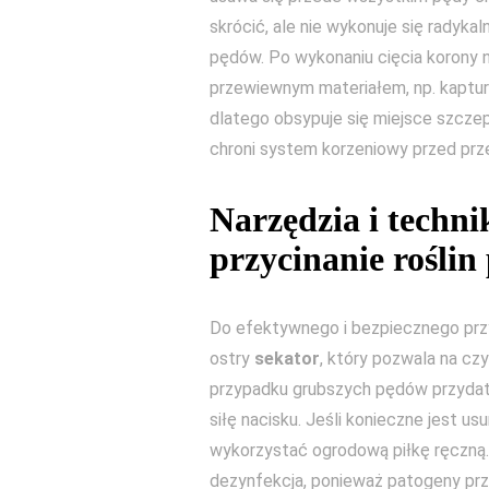
skrócić, ale nie wykonuje się radyka
pędów. Po wykonaniu cięcia korony na
przewiewnym materiałem, np. kaptur
dlatego obsypuje się miejsce szczep
chroni system korzeniowy przed prz
Narzędzia i techni
przycinanie roślin
Do efektywnego i bezpiecznego przy
ostry
sekator
, który pozwala na czy
przypadku grubszych pędów przyda
siłę nacisku. Jeśli konieczne jest 
wykorzystać ogrodową piłkę ręczną. 
dezynfekcja, ponieważ patogeny przen