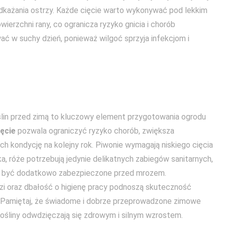
odkażania ostrzy. Każde cięcie warto wykonywać pod lekkim
ierzchni rany, co ogranicza ryzyko gnicia i chorób
ć w suchy dzień, ponieważ wilgoć sprzyja infekcjom i
oślin przed zimą to kluczowy element przygotowania ogrodu
ęcie
pozwala ograniczyć ryzyko chorób, zwiększa
ich kondycję na kolejny rok. Piwonie wymagają niskiego cięcia
a, róże potrzebują jedynie delikatnych zabiegów sanitarnych,
ą być dodatkowo zabezpieczone przed mrozem.
i oraz dbałość o higienę pracy podnoszą skuteczność
. Pamiętaj, że świadome i dobrze przeprowadzone zimowe
rośliny odwdzięczają się zdrowym i silnym wzrostem.