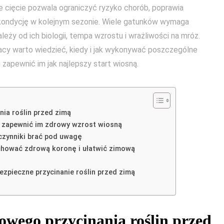
 cięcie pozwala ograniczyć ryzyko chorób, poprawia
h kondycję w kolejnym sezonie. Wiele gatunków wymaga
leży od ich biologii, tempa wzrostu i wrażliwości na mróz.
acy warto wiedzieć, kiedy i jak wykonywać poszczególne
i zapewnić im jak najlepszy start wiosną.
ia roślin przed zimą
y zapewnić im zdrowy wzrost wiosną
 czynniki brać pod uwagę
achować zdrową koronę i ułatwić zimową
bezpieczne przycinanie roślin przed zimą
owego przycinania roślin przed