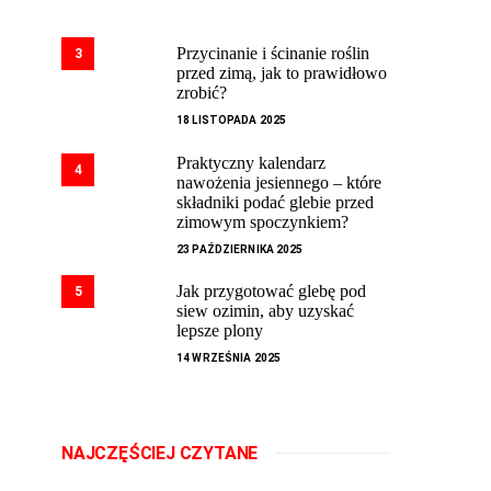
Przycinanie i ścinanie roślin
3
przed zimą, jak to prawidłowo
zrobić?
18 LISTOPADA 2025
Praktyczny kalendarz
4
nawożenia jesiennego – które
składniki podać glebie przed
zimowym spoczynkiem?
23 PAŹDZIERNIKA 2025
Jak przygotować glebę pod
5
siew ozimin, aby uzyskać
lepsze plony
14 WRZEŚNIA 2025
NAJCZĘŚCIEJ CZYTANE