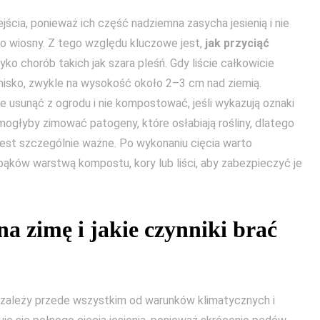
cia, ponieważ ich część nadziemna zasycha jesienią i nie
o wiosny. Z tego względu kluczowe jest,
jak przyciąć
zyko chorób takich jak szara pleśń. Gdy liście całkowicie
 nisko, zwykle na wysokość około 2–3 cm nad ziemią.
e usunąć z ogrodu i nie kompostować, jeśli wykazują oznaki
ogłyby zimować patogeny, które osłabiają rośliny, dlatego
est szczególnie ważne. Po wykonaniu cięcia warto
 pąków warstwą kompostu, kory lub liści, aby zabezpieczyć je
na zimę i jakie czynniki brać
zależy przede wszystkim od warunków klimatycznych i