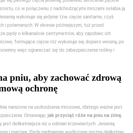
uje się pełnego cięcia jesienią, ponieważ skrócenie pędów
zrostu, co w połączeniu z nadchodzącymi mrozami osłabia ją
sienią wykonuje się jedynie tzw. cięcie sanitarne, czyli
h i połamanych. W okresie późniejszym, tuż przed
ze pędy o kilkanaście centymetrów, aby zapobiec ich
ściwe, formujące cięcie róż wykonuje się dopiero wiosną, po
powinny więc ograniczać się do zabezpieczenia rośliny i
 na pniu, aby zachować zdrową
zimową ochronę
lnie narażone na uszkodzenia mrozowe, dlatego ważne jest
bezpieczenia. Omawiając
jak przyciąć róże na pniu na zimę
,
y jest delikatniejsza niż u odmian krzewiastych. Jesienią
ore i martwe. Pędy nadmiernie wydłużone można delikatnie