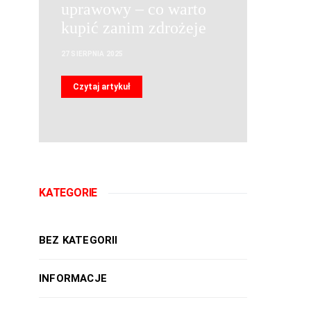
uprawowy – co warto
kupić zanim zdrożeje
27 SIERPNIA 2025
Czytaj artykuł
KATEGORIE
BEZ KATEGORII
INFORMACJE