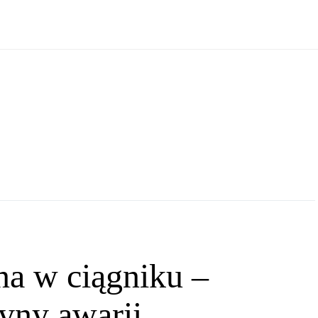
na w ciągniku –
zyny awarii