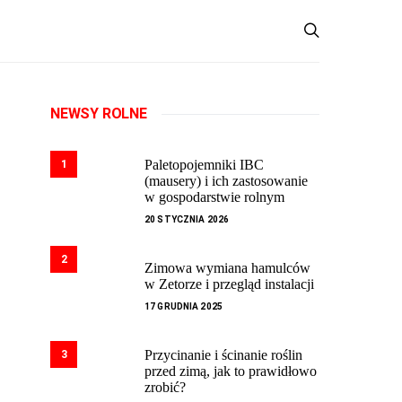
NEWSY ROLNE
Paletopojemniki IBC
1
(mausery) i ich zastosowanie
w gospodarstwie rolnym
20 STYCZNIA 2026
2
Zimowa wymiana hamulców
w Zetorze i przegląd instalacji
17 GRUDNIA 2025
Przycinanie i ścinanie roślin
3
przed zimą, jak to prawidłowo
zrobić?