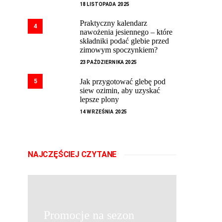
18 LISTOPADA 2025
Praktyczny kalendarz
4
nawożenia jesiennego – które
składniki podać glebie przed
zimowym spoczynkiem?
23 PAŹDZIERNIKA 2025
Jak przygotować glebę pod
5
siew ozimin, aby uzyskać
lepsze plony
14 WRZEŚNIA 2025
NAJCZĘŚCIEJ CZYTANE
Promocje na sezon