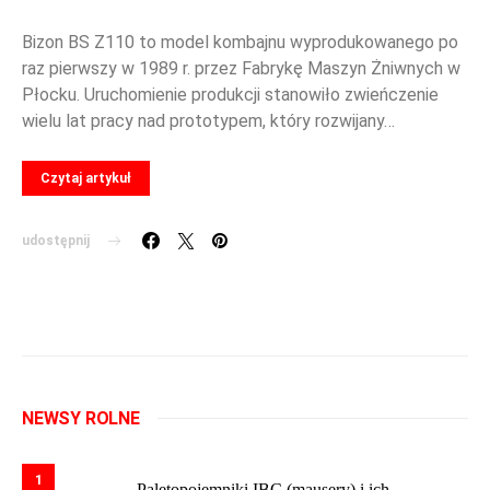
Bizon BS Z110 to model kombajnu wyprodukowanego po
raz pierwszy w 1989 r. przez Fabrykę Maszyn Żniwnych w
Płocku. Uruchomienie produkcji stanowiło zwieńczenie
wielu lat pracy nad prototypem, który rozwijany…
Czytaj artykuł
udostępnij
NEWSY ROLNE
1
Paletopojemniki IBC (mausery) i ich