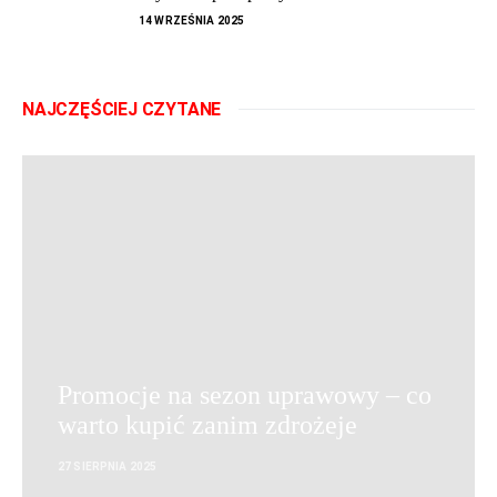
14 WRZEŚNIA 2025
NAJCZĘŚCIEJ CZYTANE
Promocje na sezon uprawowy – co
warto kupić zanim zdrożeje
27 SIERPNIA 2025