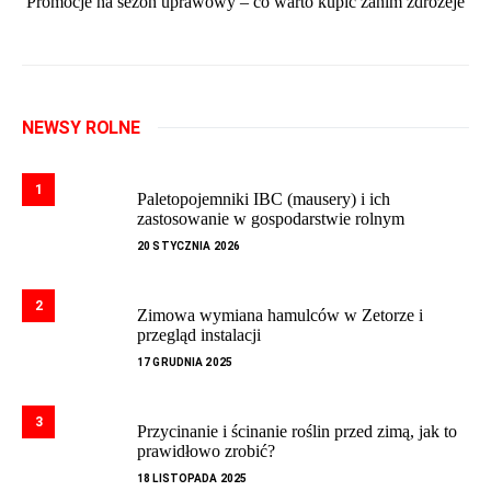
Promocje na sezon uprawowy – co warto kupić zanim zdrożeje
NEWSY ROLNE
1
Paletopojemniki IBC (mausery) i ich
zastosowanie w gospodarstwie rolnym
20 STYCZNIA 2026
2
Zimowa wymiana hamulców w Zetorze i
przegląd instalacji
17 GRUDNIA 2025
3
Przycinanie i ścinanie roślin przed zimą, jak to
prawidłowo zrobić?
18 LISTOPADA 2025