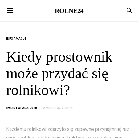
ROLNE24
INFORMACJE
Kiedy prostownik
może przydać się
rolnikowi?
29 LISTOPADA 2020
2 MINUT CZYTANIA
Każdemu rolnikowi zdarzyło się zapewne przynajmniej raz
mieć problem z odpaleniem traktora, szczególnie zimą.