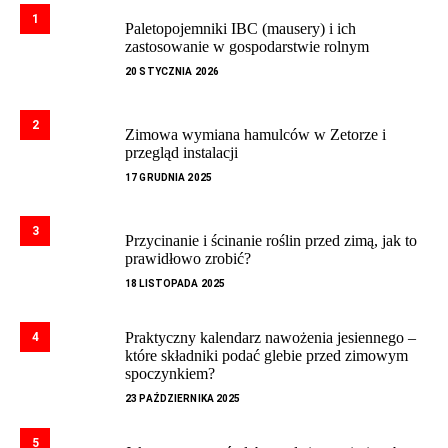
1
Paletopojemniki IBC (mausery) i ich
zastosowanie w gospodarstwie rolnym
20 STYCZNIA 2026
2
Zimowa wymiana hamulców w Zetorze i
przegląd instalacji
17 GRUDNIA 2025
3
Przycinanie i ścinanie roślin przed zimą, jak to
prawidłowo zrobić?
18 LISTOPADA 2025
Praktyczny kalendarz nawożenia jesiennego –
4
które składniki podać glebie przed zimowym
spoczynkiem?
23 PAŹDZIERNIKA 2025
5