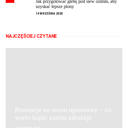
Jak przygotować glebę pod siew ozimin, aby
uzyskać lepsze plony
14 WRZEŚNIA 2025
NAJCZĘŚCIEJ CZYTANE
Promocje na sezon uprawowy – co
warto kupić zanim zdrożeje