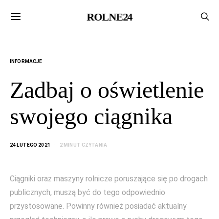
ROLNE24
INFORMACJE
Zadbaj o oświetlenie
swojego ciągnika
24 LUTEGO 2021
2 MINUT CZYTANIA
Ciągniki oraz maszyny rolnicze poruszające się po drogach
publicznych, muszą być do tego odpowiednio
przystosowane. Powinny również posiadać aktualny