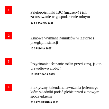
1
Paletopojemniki IBC (mausery) i ich
zastosowanie w gospodarstwie rolnym
20 STYCZNIA 2026
2
Zimowa wymiana hamulców w Zetorze i
przegląd instalacji
17 GRUDNIA 2025
3
Przycinanie i ścinanie roślin przed zimą, jak to
prawidłowo zrobić?
18 LISTOPADA 2025
Praktyczny kalendarz nawożenia jesiennego –
4
które składniki podać glebie przed zimowym
spoczynkiem?
23 PAŹDZIERNIKA 2025