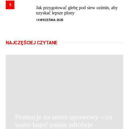
5
Jak przygotować glebę pod siew ozimin, aby
uzyskać lepsze plony
14 WRZEŚNIA 2025
NAJCZĘŚCIEJ CZYTANE
Promocje na sezon uprawowy – co
warto kupić zanim zdrożeje